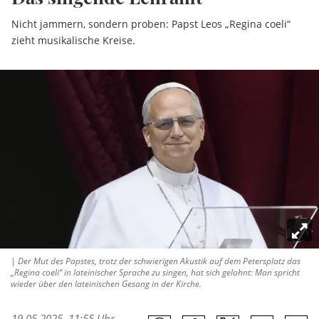
Nicht jammern, sondern proben: Papst Leos „Regina coeli“
zieht musikalische Kreise.
| Der Mut des Papstes, trotz der schwierigen Akustik auf dem Petersplatz das
„Regina coeli“ in lateinischer Sprache zu singen, hat sich gelohnt: Man spricht
wieder über den lateinischen Gesang in der Kirche.
19.05.2025, 11:55 Uhr