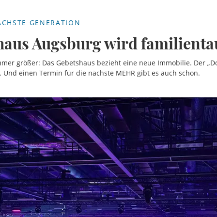
ÄCHSTE GENERATION
aus Augsburg wird familienta
mmer größer: Das Gebetshaus bezieht eine neue Immobilie. Der „
. Und einen Termin für die nächste MEHR gibt es auch schon.