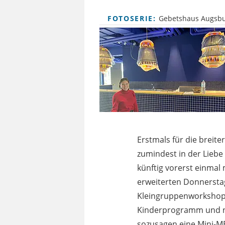
FOTOSERIE:
Gebetshaus Augsbu
Erstmals für die breite
zumindest in der Liebe
künftig vorerst einmal 
erweiterten Donnersta
Kleingruppenworkshops
Kinderprogramm und na
sozusagen eine Mini-MEH