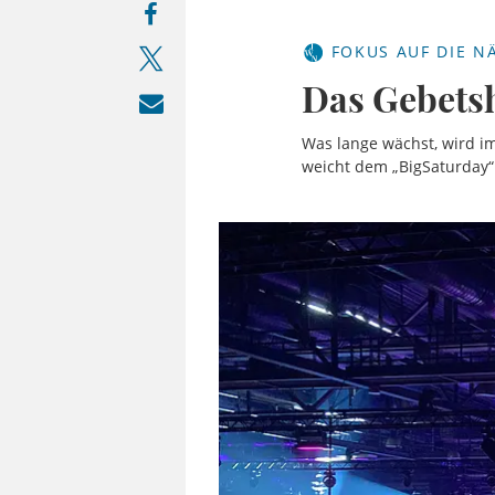
FOKUS AUF DIE N
Das Gebetsh
Was lange wächst, wird i
weicht dem „BigSaturday“