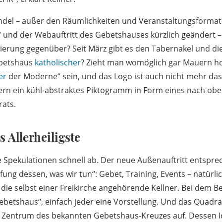
ndel – außer den Räumlichkeiten und Veranstaltungsformat
 und der Webauftritt des Gebetshauses kürzlich geändert –
nierung gegenüber? Seit März gibt es den Tabernakel und di
ebetshaus
katholischer
? Zieht man womöglich gar Mauern ho
er
der Moderne“ sein, und das Logo ist auch nicht mehr da
rn ein kühl-abstraktes Piktogramm in Form eines nach ob
ats.
 Allerheiligste
e Spekulationen schnell ab. Der neue Außenauftritt entsprec
ung dessen, was wir tun“: Gebet, Training, Events – natürli
die selbst einer Freikirche angehörende Kellner. Bei dem Beg
Gebetshaus“, einfach jeder eine Vorstellung. Und das Quadr
Zentrum des bekannten Gebetshaus-Kreuzes auf. Dessen I