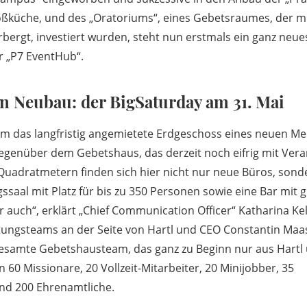
oßküche, und des „Oratoriums“, eines Gebetsraumes, der mi
bergt, investiert wurden, steht nun erstmals ein ganz neue
r „P7 EventHub“.
n Neubau: der BigSaturday am 31. Mai
um das langfristig angemietete Erdgeschoss eines neuen Me
egenüber dem Gebetshaus, das derzeit noch eifrig mit Vera
 Quadratmetern finden sich hier nicht nur neue Büros, sond
ssaal mit Platz für bis zu 350 Personen sowie eine Bar mit
 auch“, erklärt „Chief Communication Officer“ Katharina Kell
eitungsteams an der Seite von Hartl und CEO Constantin Maas
 gesamte Gebetshausteam, das ganz zu Beginn nur aus Hartl
 60 Missionare, 20 Vollzeit-Mitarbeiter, 20 Minijobber, 35
nd 200 Ehrenamtliche.