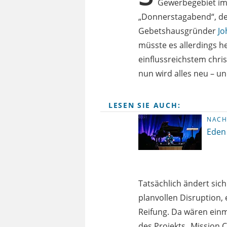
Gewerbegebiet im 
„Donnerstagabend“, de
Gebetshausgründer
Jo
müsste es allerdings h
einflussreichstem chr
nun wird alles neu – 
LESEN SIE AUCH:
NACH
Eden 
Tatsächlich ändert sich
planvollen Disruption
Reifung. Da wären ein
des Projekts „Mission