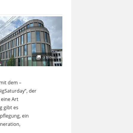
3 Bilder
 mit dem –
BigSaturday“, der
 eine Art
 gibt es
flegung, ein
neration,