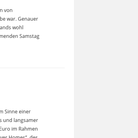
en von
ube war. Genauer
lands wohl
ommenden Samstag
im Sinne einer
ms und langsamer
n Euro im Rahmen
ayer Homes“, des