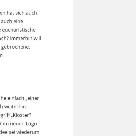
en hat sich auch
 auch eine
e eucharistische
ch? Immerhin will
s gebrochene,
en
he einfach „einer
ch weiterhin
riff „Kloster“
at im neuen Logo
dee sei wiederum