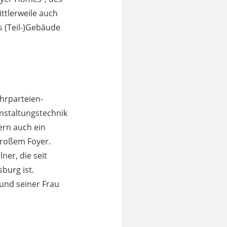
ttlerweile auch
s (Teil-)Gebäude
hrparteien-
nstaltungstechnik
ern auch ein
 großem Foyer.
ner, die seit
burg ist.
 und seiner Frau