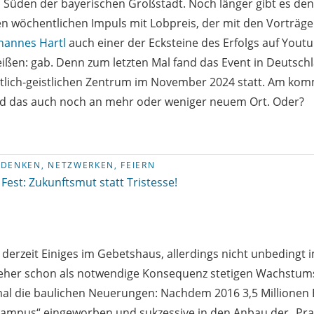
Süden der bayerischen Großstadt. Noch länger gibt es den
n wöchentlichen Impuls mit Lobpreis, der mit den Vorträg
hannes Hartl
auch einer der Ecksteine des Erfolgs auf Yout
eißen: gab. Denn zum letzten Mal fand das Event in Deutsch
istlich-geistlichen Zentrum im November 2024 statt. Am k
und das auch noch an mehr oder weniger neuem Ort. Oder?
DENKEN, NETZWERKEN, FEIERN
Fest: Zukunftsmut statt Tristesse!
 derzeit Einiges im Gebetshaus, allerdings nicht unbedingt 
, eher schon als notwendige Konsequenz stetigen Wachstu
mal die baulichen Neuerungen: Nachdem 2016 3,5 Millione
 Campus“ eingeworben und sukzessive in den Anbau der „Pr