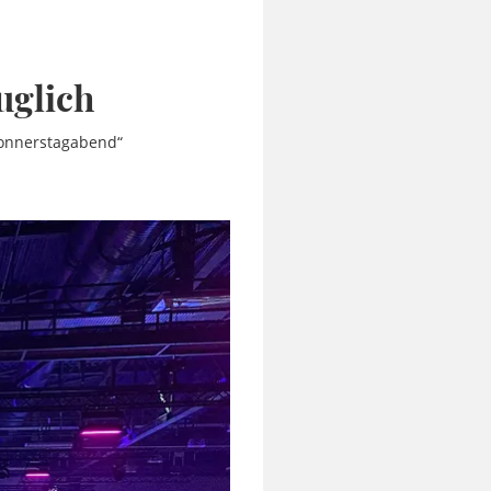
uglich
Donnerstagabend“