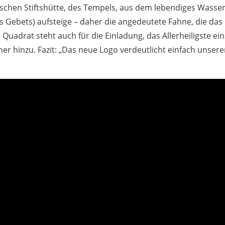
ischen Stiftshütte, des Tempels, aus dem lebendiges Wass
 Gebets) aufsteige – daher die angedeutete Fahne, die da
Quadrat steht auch für die Einladung, das Allerheiligste ei
ner hinzu. Fazit: „Das neue Logo verdeutlicht einfach unser