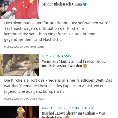
Milder Blick nach China
Die Exkommunikation für unerlaubte Bischofsweihen wurde
1951 auch wegen der Situation der Kirche im
kommunistischen China eingeführt. Heute übt Rom
gegenüber dem Land Nachsicht.
07.08.2026, 19 Uhr
Jakob Naser
LEO XIV. IN ASSISI
Wenn aus Männern und Frauen Brüder
und Schwestern werden
Die Kirche als Hort des Friedens in einer friedlosen Welt: Das
war das Thema des Besuchs des Papstes in Assisi, wo er
Jugendliche aus ganz Europa traf.
06.08.2026, 16 Uhr
Guido Horst
PAPST LEOS PERSONALPOLITIK
Bischof „Löwenherz“ im Vatikan – Was
bedeutet das?