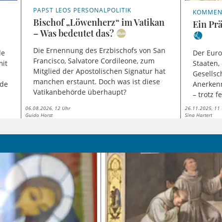
PAPST LEOS PERSONALPOLITIK
KOMMENT
Bischof „Löwenherz“ im Vatikan
Ein Pr
– Was bedeutet das?
Die Ernennung des Erzbischofs von San
de
Der Euro
Francisco, Salvatore Cordileone, zum
mit
Staaten,
Mitglied der Apostolischen Signatur hat
Gesellsc
manchen erstaunt. Doch was ist diese
nde
Anerken
Vatikanbehörde überhaupt?
– trotz 
06.08.2026, 12 Uhr
26.11.2025, 11
Guido Horst
Sina Hartert