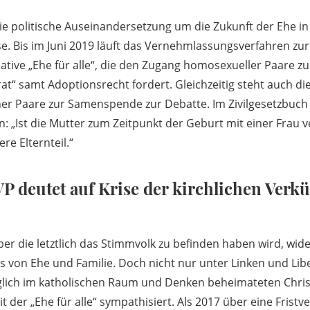
die politische Auseinandersetzung um die Zukunft der Ehe in
. Bis im Juni 2019 läuft das Vernehmlassungsverfahren zur
ative „Ehe für alle“, die den Zugang homosexueller Paare zu
at“ samt Adoptionsrecht fordert. Gleichzeitig steht auch di
cher Paare zur Samenspende zur Debatte. Im Zivilgesetzbuch
 „Ist die Mutter zum Zeitpunkt der Geburt mit einer Frau ver
re Elternteil.“
P deutet auf Krise der kirchlichen Ver
er die letztlich das Stimmvolk zu befinden haben wird, wi
is von Ehe und Familie. Doch nicht nur unter Linken und Lib
glich im katholischen Raum und Denken beheimateten Chri
t der „Ehe für alle“ sympathisiert. Als 2017 über eine Frist