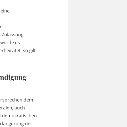
 eine
r
e Zulassung
 würde es
heiratet, so gilt
kündigung
dersprechen dem
eralen, auch
stdemokratischen
verlängerung der