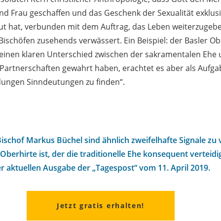
nd Frau geschaffen und das Geschenk der Sexualität exklu
ut hat, verbunden mit dem Auftrag, das Leben weiterzugeb
Bischöfen zusehends verwässert. Ein Beispiel: der Basler Obe
einen klaren Unterschied zwischen der sakramentalen Ehe
 Partnerschaften gewahrt haben, erachtet es aber als Aufga
dungen Sinndeutungen zu finden“.
Bischof Markus Büchel sind ähnlich zweifelhafte Signale z
Oberhirte ist, der die traditionelle Ehe konsequent verteidig
r aktuellen Ausgabe der „Tagespost“ vom 11. April 2019.
Jetzt gratis erhalten!