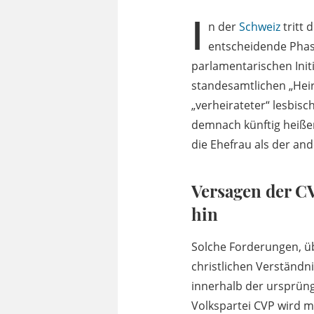
I
n der
Schweiz
tritt 
entscheidende Phase
parlamentarischen Initi
standesamtlichen „Heir
„verheirateter“ lesbis
demnach künftig heißen:
die Ehefrau als der ande
Versagen der CV
hin
Solche Forderungen, üb
christlichen Verständn
innerhalb der ursprün
Volkspartei CVP wird mi