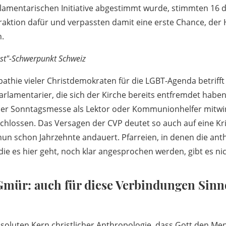
lamentarischen Initiative abgestimmt wurde, stimmten 16 d
raktion dafür und verpassten damit eine erste Chance, der
n.
ost"-Schwerpunkt Schweiz
thie vieler Christdemokraten für die LGBT-Agenda betrifft 
lamentarier, die sich der Kirche bereits entfremdet haben
 der Sonntagsmesse als Lektor oder Kommunionhelfer mitwir
eschlossen. Das Versagen der CVP deutet so auch auf eine Kri
nun schon Jahrzehnte andauert. Pfarreien, in denen die an
e es hier geht, noch klar angesprochen werden, gibt es nic
 Gmür: auch für diese Verbindungen Sin
soluten Kern christlicher Anthropologie, dass Gott den M