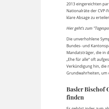
2013 eingereichten par
Nationalräte der CVP-F
klare Absage zu erteile
Hier geht's zum "Tagesp
Die unverhohlene Sympa
Bundes- und Kantonspar
Mandatsträger, die in
„Ehe für alle“ oft aufg
Verkündigung hin, die 
Grundwahrheiten, um di
Basler Bischof
finden
Es gehört indes zum ab