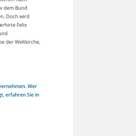
siv dem Bund
en. Doch wird
rhirte Felix
 und
be der Weltkirche,
u vernehmen. Wer
t, erfahren Sie in