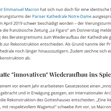
ent Emmanuel Macron
hat sich nun doch für eine identische
ierungsturms der
Pariser Kathedrale Notre-Dame
ausgespro
m April 2019 schwer beschädigt worden – der Vierungstur
ie die französische Zeitung „Le Figaro“ am Donnerstag melde
ng des Beratergremiums zum Wiederaufbau der Kathedrale 
 zur Rekonstruktion entschieden. Als Grund nannte der Prä
thedrale noch länger hinauszuzögern. Zudem zeichne sich e
ekonstruktion ab.
atte "innovativen" Wiederaufbau ins Spie
 einem vor einem Jahr erarbeiteten Gesetzestext einen „inno
 gebracht und in Erwägung gezogen, ein internationaler Arc
 die Rekonstruktion des Gotteshauses entscheiden. „Eine 
, mit respektvollem Wagemut“ schwebe ihm vor, so Macron