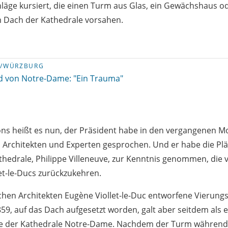
läge kursiert, die einen Turm aus Glas, ein Gewächshaus o
 Dach der Kathedrale vorsahen.
S/WÜRZBURG
d von Notre-Dame: "Ein Trauma"
s heißt es nun, der Präsident habe in den vergangenen M
n Architekten und Experten gesprochen. Und er habe die Pl
thedrale, Philippe Villeneuve, zur Kenntnis genommen, die
let-le-Ducs zurückzukehren.
hen Architekten Eugène Viollet-le-Duc entworfene Vierung
859, auf das Dach aufgesetzt worden, galt aber seitdem als 
e der Kathedrale Notre-Dame. Nachdem der Turm während