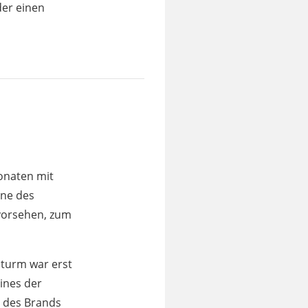
der einen
onaten mit
äne des
 vorsehen, zum
sturm war erst
eines der
 des Brands