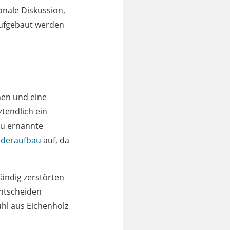
onale Diskussion,
aufgebaut werden
men und eine
ztendlich ein
eu ernannte
ederaufbau
auf, da
tändig zerstörten
entscheiden
uhl aus Eichenholz