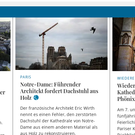
PARIS
WIEDER
Notre-Dame: Führender
Wieder
Architekt fordert Dachstuhl aus
er
Kathed
Holz
Phönix
Der französische Architekt Eric Wirth
Am 7. u
nennt es einen Fehler, den zerstörten
fünfjähr
l
Dachstuhl der Kathedrale von Notre-
Feierlic
n.
Dame aus einem anderen Material als
Pariser 
e
aus Holz zu rekonstruieren.
Rückblic