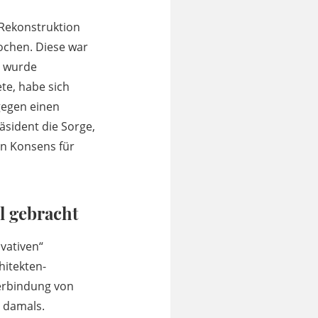
 Rekonstruktion
chen. Diese war
m wurde
te, habe sich
gegen einen
sident die Sorge,
in Konsens für
l gebracht
vativen“
hitekten-
Verbindung von
 damals.