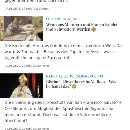
gegenüber dem Land Nachsicht.
07.08.2026, 19 Uhr
Jakob Naser
LEO XIV. IN ASSISI
Wenn aus Männern und Frauen Brüder
und Schwestern werden
Die Kirche als Hort des Friedens in einer friedlosen Welt: Das
war das Thema des Besuchs des Papstes in Assisi, wo er
Jugendliche aus ganz Europa traf.
06.08.2026, 16 Uhr
Guido Horst
PAPST LEOS PERSONALPOLITIK
Bischof „Löwenherz“ im Vatikan – Was
bedeutet das?
Die Ernennung des Erzbischofs von San Francisco, Salvatore
Cordileone, zum Mitglied der Apostolischen Signatur hat
manchen erstaunt. Doch was ist diese Vatikanbehörde
überhaupt?
06.08.2026, 12 Uhr
Guido Horst