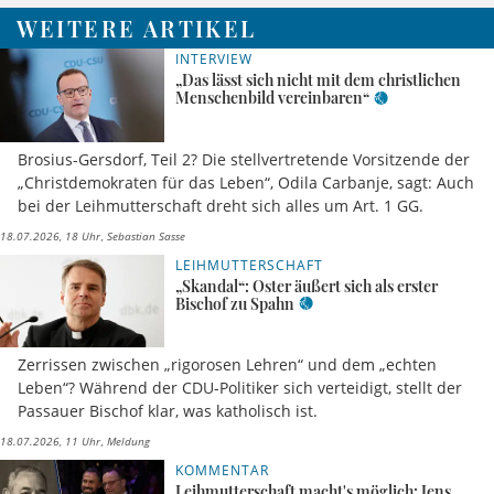
WEITERE ARTIKEL
INTERVIEW
„Das lässt sich nicht mit dem christlichen
Menschenbild vereinbaren“
Brosius-Gersdorf, Teil 2? Die stellvertretende Vorsitzende der
„Christdemokraten für das Leben“, Odila Carbanje, sagt: Auch
bei der Leihmutterschaft dreht sich alles um Art. 1 GG.
18.07.2026, 18 Uhr
Sebastian Sasse
LEIHMUTTERSCHAFT
„Skandal“: Oster äußert sich als erster
Bischof zu Spahn
Zerrissen zwischen „rigorosen Lehren“ und dem „echten
Leben“? Während der CDU-Politiker sich verteidigt, stellt der
Passauer Bischof klar, was katholisch ist.
18.07.2026, 11 Uhr
Meldung
KOMMENTAR
Leihmutterschaft macht's möglich: Jens