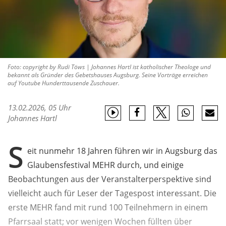
Foto: copyright by Rudi Töws | Johannes Hartl ist katholischer Theologe und
bekannt als Gründer des Gebetshauses Augsburg. Seine Vorträge erreichen
auf Youtube Hunderttausende Zuschauer.
13.02.2026, 05 Uhr
Johannes Hartl
S
eit nunmehr 18 Jahren führen wir in Augsburg das
Glaubensfestival MEHR durch, und einige
Beobachtungen aus der Veranstalterperspektive sind
vielleicht auch für Leser der Tagespost interessant. Die
erste MEHR fand mit rund 100 Teilnehmern in einem
Pfarrsaal statt; vor wenigen Wochen füllten über