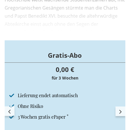
Gregorianischen Gesängen stürmte man die Charts
und Papst Benedikt XVI. besuchte die altehrwürdige
Abteikirche einst auch ohne den Segen der
österreichischen Bischofskonferenz. Stift und
Hochschule Heiligenkreuz zogen sich den Neid
mancher, vor allem aber die Bewunderung vieler zu.
Gratis-Abo
0,00 €
für 3 Wochen
Lieferung endet automatisch
Ohne Risiko
*
3 Wochen gratis ePaper