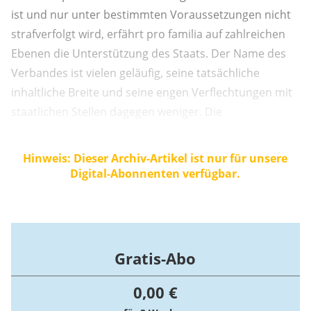
ist und nur unter bestimmten Voraussetzungen nicht
strafverfolgt wird, erfährt pro familia auf zahlreichen
Ebenen die Unterstützung des Staats. Der Name des
Verbandes ist vielen geläufig, seine tatsächliche
inhaltliche Breite und seine engen Verflechtungen mit
staatlichen Stellen dagegen weniger. Die
Beratungsarbeit von pro familia umfasst die Themen
„sexuelle und reproduktive Rechte“ in den Bereichen
Hinweis: Dieser Archiv-Artikel ist nur für unsere
Sexualität, Verhütung, Kinderwunsch,
Digital-Abonnenten verfügbar.
Schwangerschaft, Abtreibung, Elternschaft,
Partnerschaft und ...
Gratis-Abo
0,00 €