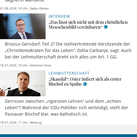
01.08.2026, 19 Uhr
Stefan Rehder
INTERVIEW
„Das lässt sich nicht mit dem christlichen
Menschenbild vereinbaren“
Brosius-Gersdorf, Teil 2? Die stellvertretende Vorsitzende der
„Christdemokraten für das Leben“, Odila Carbanje, sagt: Auch
bei der Leihmutterschaft dreht sich alles um Art. 1 GG.
18.07.2026, 18 Uhr
Sebastian Sasse
LEIHMUTTERSCHAFT
„Skandal“: Oster äußert sich als erster
Bischof zu Spahn
Zerrissen zwischen „rigorosen Lehren“ und dem „echten
Leben“? Während der CDU-Politiker sich verteidigt, stellt der
Passauer Bischof klar, was katholisch ist.
18.07.2026, 11 Uhr
Meldung