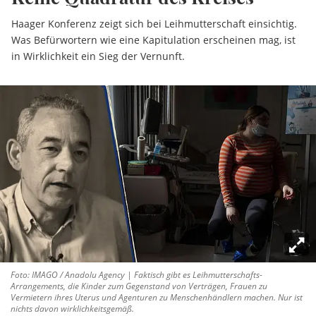
Haager Konferenz zeigt sich bei Leihmutterschaft einsichtig.
Was Befürwortern wie eine Kapitulation erscheinen mag, ist
in Wirklichkeit ein Sieg der Vernunft.
Foto: IMAGO / Anadolu Agency | Faktisch gibt es Leihmutterschafts-
Arrangements, die Kinder zum Gegenstand von Verträgen, Frauen zu
Vermietern ihres Uterus und Agenturen zu Menschenhändlern machen. Nur ist
nichts davon wirklichkeitsgemäß.