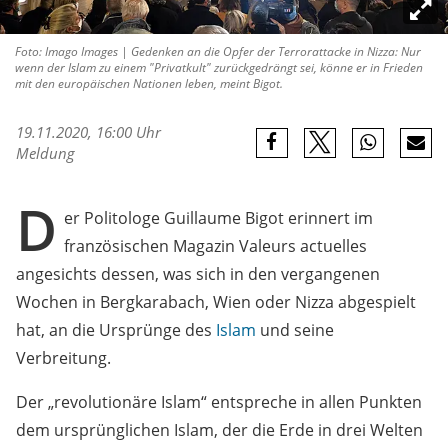
Foto: Imago Images | Gedenken an die Opfer der Terrorattacke in Nizza: Nur
wenn der Islam zu einem "Privatkult" zurückgedrängt sei, könne er in Frieden
mit den europäischen Nationen leben, meint Bigot.
19.11.2020, 16:00 Uhr
Meldung
D
er Politologe Guillaume Bigot erinnert im
französischen Magazin Valeurs actuelles
angesichts dessen, was sich in den vergangenen
Wochen in Bergkarabach, Wien oder Nizza abgespielt
hat, an die Ursprünge des
Islam
und seine
Verbreitung.
Der „revolutionäre Islam“ entspreche in allen Punkten
dem ursprünglichen Islam, der die Erde in drei Welten