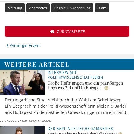
Meldung
Aristoteles
Illegale Einwanderung
Islam
ZUR STARTSEITE
Vorheriger Artikel
WEITERE ARTIKEL
INTERVIEW MIT
POLITIKWISSENSCHAFTLERIN
Große Hoffnungen und ein paar Sorgen:
Ungarns Zukunft in Europa
Der ungarische Staat steht nach der Wahl am Scheideweg.
Ein Gespräch mit der Politikwissenschaftlerin Melanie Barlai
aus Budapest zu den aktuellen Umwälzungen in ihrem Land.
22.04.2026, 11 Uhr
Henry C. Brinker
DER KAPITALISTISCHE SAMARITER