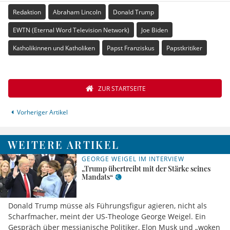
Redaktion
Abraham Lincoln
Donald Trump
EWTN (Eternal Word Television Network)
Joe Biden
Katholikinnen und Katholiken
Papst Franziskus
Papstkritiker
ZUR STARTSEITE
Vorheriger Artikel
WEITERE ARTIKEL
GEORGE WEIGEL IM INTERVIEW
„Trump übertreibt mit der Stärke seines
Mandats“
Donald Trump müsse als Führungsfigur agieren, nicht als
Scharfmacher, meint der US-Theologe George Weigel. Ein
Gespräch über messianische Politiker, Elon Musk und „woken