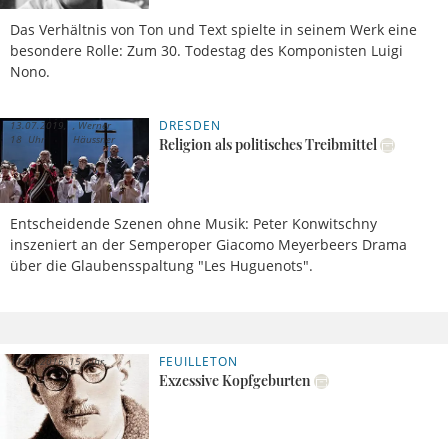
Das Verhältnis von Ton und Text spielte in seinem Werk eine
besondere Rolle: Zum 30. Todestag des Komponisten Luigi
Nono.
DRESDEN
13.07.2019,
Werner
18 Uhr
Häussner
Religion als politisches Treibmittel
Entscheidende Szenen ohne Musik: Peter Konwitschny
inszeniert an der Semperoper Giacomo Meyerbeers Drama
über die Glaubensspaltung "Les Huguenots".
FEUILLETON
11.01.2016, 15 Uhr
Exzessive Kopfgeburten