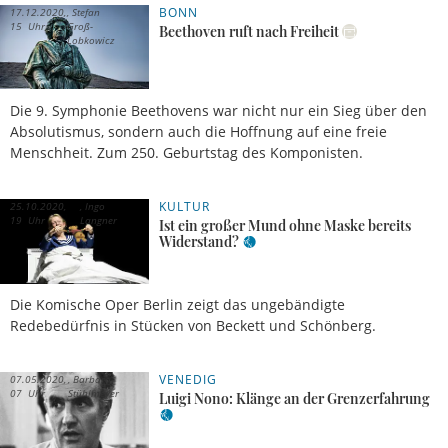
BONN
17.12.2020,
Stefan
15 Uhr
Groß-
Beethoven ruft nach Freiheit
Lobkowicz
Die 9. Symphonie Beethovens war nicht nur ein Sieg über den
Absolutismus, sondern auch die Hoffnung auf eine freie
Menschheit. Zum 250. Geburtstag des Komponisten.
KULTUR
25.10.2020,
Ingo
19 Uhr
Langner
Ist ein großer Mund ohne Maske bereits
Widerstand?
Die Komische Oper Berlin zeigt das ungebändigte
Redebedürfnis in Stücken von Beckett und Schönberg.
VENEDIG
07.05.2020,
Barbara
07 Uhr
Stühlmeyer
Luigi Nono: Klänge an der Grenzerfahrung