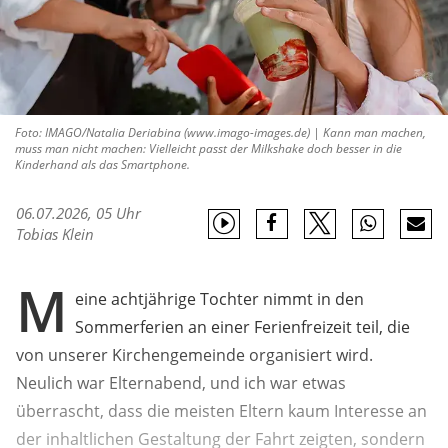
Foto: IMAGO/Natalia Deriabina (www.imago-images.de) | Kann man machen,
muss man nicht machen: Vielleicht passt der Milkshake doch besser in die
Kinderhand als das Smartphone.
06.07.2026, 05 Uhr
Tobias Klein
M
eine achtjährige Tochter nimmt in den
Sommerferien an einer Ferienfreizeit teil, die
von unserer Kirchengemeinde organisiert wird.
Neulich war Elternabend, und ich war etwas
überrascht, dass die meisten Eltern kaum Interesse an
der inhaltlichen Gestaltung der Fahrt zeigten, sondern