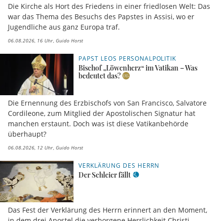
Die Kirche als Hort des Friedens in einer friedlosen Welt: Das
war das Thema des Besuchs des Papstes in Assisi, wo er
Jugendliche aus ganz Europa traf.
06.08.2026, 16 Uhr
Guido Horst
PAPST LEOS PERSONALPOLITIK
Bischof „Löwenherz“ im Vatikan – Was
bedeutet das?
Die Ernennung des Erzbischofs von San Francisco, Salvatore
Cordileone, zum Mitglied der Apostolischen Signatur hat
manchen erstaunt. Doch was ist diese Vatikanbehörde
überhaupt?
06.08.2026, 12 Uhr
Guido Horst
VERKLÄRUNG DES HERRN
Der Schleier fällt
Das Fest der Verklärung des Herrn erinnert an den Moment,
in dem drei Apostel die verborgene Herrlichkeit Christi