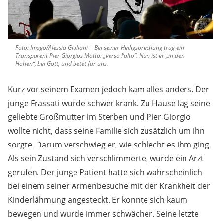
Foto: Imago/Alessia Giuliani | Bei seiner Heiligsprechung trug ein
Transparent Pier Giorgios Motto: „verso l’alto“. Nun ist er „in den
Höhen“, bei Gott, und betet für uns.
Kurz vor seinem Examen jedoch kam alles anders. Der
junge Frassati wurde schwer krank. Zu Hause lag seine
geliebte Großmutter im Sterben und Pier Giorgio
wollte nicht, dass seine Familie sich zusätzlich um ihn
sorgte. Darum verschwieg er, wie schlecht es ihm ging.
Als sein Zustand sich verschlimmerte, wurde ein Arzt
gerufen. Der junge Patient hatte sich wahrscheinlich
bei einem seiner Armenbesuche mit der Krankheit der
Kinderlähmung angesteckt. Er konnte sich kaum
bewegen und wurde immer schwächer. Seine letzte