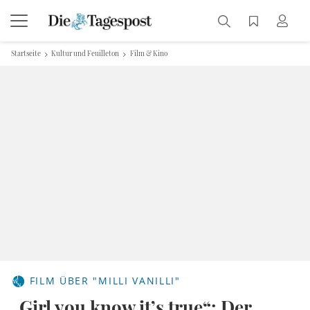
Startseite
Kultur und Feuilleton
Film & Kino
FILM ÜBER "MILLI VANILLI"
„Girl you know it’s true“: Der