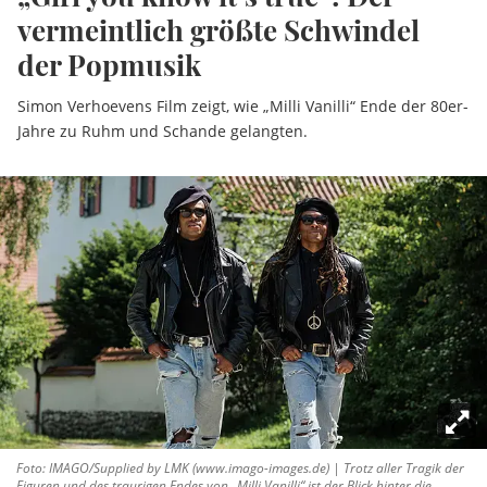
vermeintlich größte Schwindel
der Popmusik
Simon Verhoevens Film zeigt, wie „Milli Vanilli“ Ende der 80er-
Jahre zu Ruhm und Schande gelangten.
Foto: IMAGO/Supplied by LMK (www.imago-images.de) | Trotz aller Tragik der
Figuren und des traurigen Endes von „Milli Vanilli“ ist der Blick hinter die