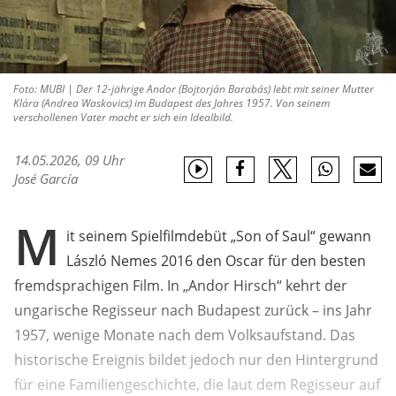
Foto: MUBI | Der 12-jährige Andor (Bojtorján Barabás) lebt mit seiner Mutter
Klára (Andrea Waskovics) im Budapest des Jahres 1957. Von seinem
verschollenen Vater macht er sich ein Idealbild.
14.05.2026, 09 Uhr
José García
M
it seinem Spielfilmdebüt „Son of Saul“ gewann
László Nemes 2016 den Oscar für den besten
fremdsprachigen Film. In „Andor Hirsch“ kehrt der
ungarische Regisseur nach Budapest zurück – ins Jahr
1957, wenige Monate nach dem Volksaufstand. Das
historische Ereignis bildet jedoch nur den Hintergrund
für eine Familiengeschichte, die laut dem Regisseur auf