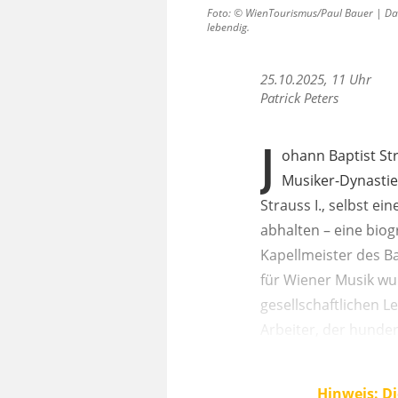
Foto: © WienTourismus/Paul Bauer | Das
lebendig.
25.10.2025, 11 Uhr
Patrick Peters
J
ohann Baptist Str
Musiker-Dynastie
Strauss I., selbst e
abhalten – eine biog
Kapellmeister des B
für Wiener Musik wur
gesellschaftlichen L
Arbeiter, der hunder
Hinweis: Di