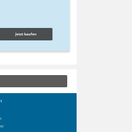
Jetzt kaufen
T
m
utz