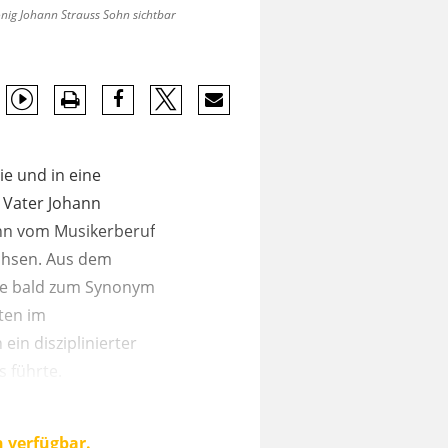
nig Johann Strauss Sohn sichtbar
ie und in eine
 Vater Johann
Sohn vom Musikerberuf
uchsen. Aus dem
ame bald zum Synonym
tten im
ein disziplinierter
s führte.
n verfügbar.