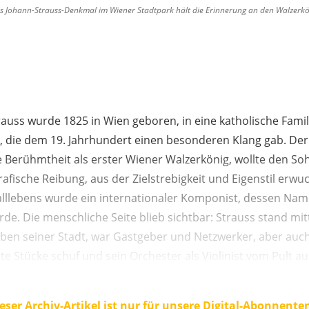
 Johann-Strauss-Denkmal im Wiener Stadtpark hält die Erinnerung an den Walzerkö
auss wurde 1825 in Wien geboren, in eine katholische Famil
, die dem 19. Jahrhundert einen besonderen Klang gab. Der
ine Berühmtheit als erster Wiener Walzerkönig, wollte den 
rafische Reibung, aus der Zielstrebigkeit und Eigenstil erw
alllebens wurde ein internationaler Komponist, dessen N
de. Die menschliche Seite blieb sichtbar: Strauss stand mi
eben seiner Stadt, war Gastgeber und Netzwerker, aber auch 
te Stücke schuf und sein Orchester als Violinist vom Pult au
eser Archiv-Artikel ist nur für unsere Digital-Abonnente