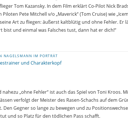
flieger Tom Kazansky. In dem Film erklärt Co-Pilot Nick Bra
Piloten Pete Mitchell v/o „Maverick“ (Tom Cruise) wie „Ice
eine Art zu fliegen: äußerst kaltblütig und ohne Fehler. Er l
rt bist und einmal was Falsches tust, dann hat er dich!“
AN NAGELSMANN IM PORTRÄT
estrainer und Charakterkopf
d nahezu „ohne Fehler“ ist auch das Spiel von Toni Kroos. Mi
ssen verfolgt der Meister des Rasen-Schachs auf dem Grün 
ft. Den Gegner so lange zu bewegen und zu Positionswechsel
tut und so Platz für den tödlichen Pass schafft.