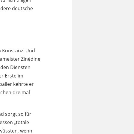
türlich tragen
andere deutsche
en Konstanz. Und
pameister Zinédine
n den Diensten
er Erste im
aller kehrte er
ichen dreimal
d sorgt so für
dessen „totale
 wüssten, wenn