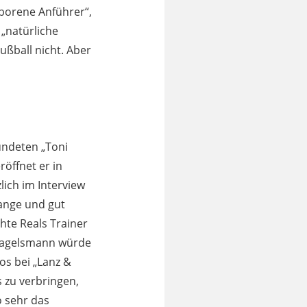
geborene Anführer“,
 „natürliche
Fußball nicht. Aber
ündeten „Toni
öffnet er in
lich im Interview
lange und gut
hte Reals Trainer
n Nagelsmann würde
os bei „Lanz &
s zu verbringen,
o sehr das