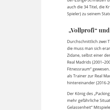
der-Zunge-Schnalzen un
auch die 34 Titel, die 
Spieler) zu seinem Stat
„Vollprofi“ un
Durchschnittlich zwei 
die muss man sich erar
Zidane, selbst einer de
Real Madrids (2001–200
Fitnessraum“ gewesen. 
als Trainer zur Real M
hintereinander (2016-
Der König des „Packings
mehr gefährliche Situati
Gelassenheit“ Mitspiel