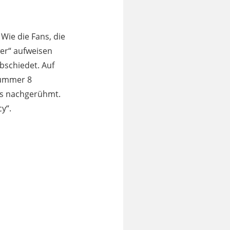
Wie die Fans, die
wer“ aufweisen
abschiedet. Auf
Nummer 8
its nachgerühmt.
y“.