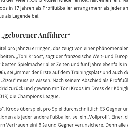
d den vielen „OMG“-Rufen wieder erholt, fällt einem ein: Na
Kroos in 17 Jahren als Profifußballer errang (mehr als jeder 
us als Legende bei.
d „geborener Anführer“
Titel pro Jahr zu erringen, das zeugt von einer phänomenal
beiten. „Toni Kroos“, sagt der französische Welt- und Euro
r besten Spielmacher aller Zeiten und fünf Jahre ebenfalls i
6), sei „immer der Erste auf dem Trainingsplatz und auch d
„Zizou“ muss es wissen. Nach seinem Abschied als Profifußb
adrid zurück und gewann mit Toni Kroos im Dress der Königl
2019) die Champions League.
“, Kroos überspielt pro Spiel durchschnittlich 63 Gegner un
onen als jeder andere Fußballer, sei ein „Vollprofi“. Einer, 
ern Vertrauen einflöße und Gegner verunsichere. Denn alle