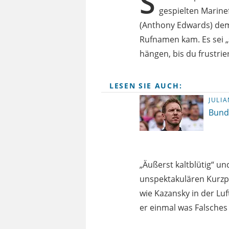
S
gespielten Marine
(Anthony Edwards) dem 
Rufnamen kam. Es sei „s
hängen, bis du frustrie
LESEN SIE AUCH:
JULI
Bund
„Äußerst kaltblütig“ un
unspektakulären Kurzpä
wie Kazansky in der Lu
er einmal was Falsches 