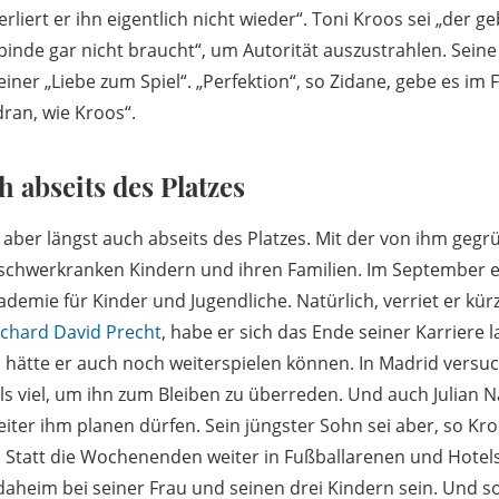
erliert er ihn eigentlich nicht wieder“. Toni Kroos sei „der 
binde gar nicht braucht“, um Autorität auszustrahlen. Seine
einer „Liebe zum Spiel“. „Perfektion“, so Zidane, gebe es im 
dran, wie Kroos“.
h abseits des Platzes
aber längst auch abseits des Platzes. Mit der von ihm gegr
r schwerkranken Kindern und ihren Familien. Im September er
demie für Kinder und Jugendliche. Natürlich, verriet er kürz
ichard David Precht
, habe er sich das Ende seiner Karriere 
h hätte er auch noch weiterspielen können. In Madrid versuc
alls viel, um ihn zum Bleiben zu überreden. Und auch Julia
iter ihm planen dürfen. Sein jüngster Sohn sei aber, so Kro
“. Statt die Wochenenden weiter in Fußballarenen und Hotel
 daheim bei seiner Frau und seinen drei Kindern sein. Und s