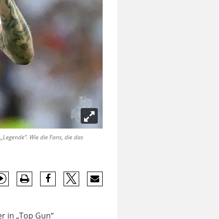
Legende“. Wie die Fans, die das
er in „Top Gun“