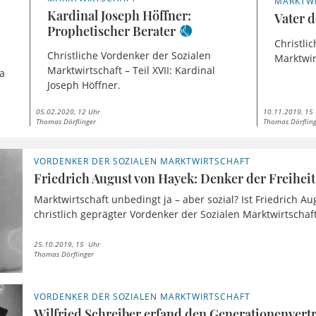
MARKTW
Kardinal Joseph Höffner:
Vater d
Prophetischer Berater
Christli
Christliche Vordenker der Sozialen
Marktwir
Marktwirtschaft – Teil XVII: Kardinal
ka
Joseph Höffner.
05.02.2020, 12 Uhr
10.11.2019, 15
Thomas Dörflinger
Thomas Dörflin
VORDENKER DER SOZIALEN MARKTWIRTSCHAFT
Friedrich August von Hayek: Denker der Freiheit
Marktwirtschaft unbedingt ja – aber sozial? Ist Friedrich A
christlich geprägter Vordenker der Sozialen Marktwirtschaft?
25.10.2019, 15 Uhr
Thomas Dörflinger
VORDENKER DER SOZIALEN MARKTWIRTSCHAFT
Wilfried Schreiber erfand den Generationenvert