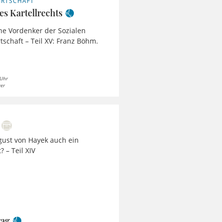
IRTSCHAFT
es Kartellrechts
che Vordenker der Sozialen
tschaft – Teil XV: Franz Böhm.
 Uhr
ger
ugust von Hayek auch ein
 – Teil XIV
rag