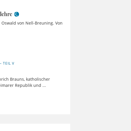
lehre
I: Oswald von Nell-Breuning. Von
 TEIL V
rich Brauns, katholischer
eimarer Republik und ...