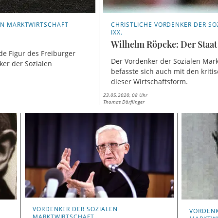
EN MARKTWIRTSCHAFT
CHRISTLICHE VORDENKER DER SO
IXX.
Wilhelm Röpcke: Der Staat 
de Figur des Freiburger
Der Vordenker der Sozialen Mark
nker der Sozialen
befasste sich auch mit den krit
dieser Wirtschaftsform.
23.05.2020, 08 Uhr
Thomas Dörflinger
VORDENKER DER SOZIALEN
VORDENK
MARKTWIRTSCHAFT