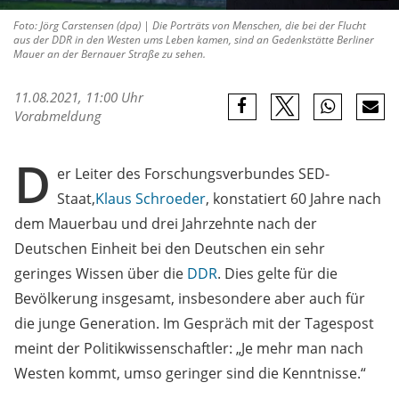
Foto: Jörg Carstensen (dpa) | Die Porträts von Menschen, die bei der Flucht
aus der DDR in den Westen ums Leben kamen, sind an Gedenkstätte Berliner
Mauer an der Bernauer Straße zu sehen.
11.08.2021, 11:00 Uhr
Vorabmeldung
D
er Leiter des Forschungsverbundes SED-
Staat,
Klaus Schroeder
, konstatiert 60 Jahre nach
dem Mauerbau und drei Jahrzehnte nach der
Deutschen Einheit bei den Deutschen ein sehr
geringes Wissen über die
DDR
. Dies gelte für die
Bevölkerung insgesamt, insbesondere aber auch für
die junge Generation. Im Gespräch mit der Tagespost
meint der Politikwissenschaftler: „Je mehr man nach
Westen kommt, umso geringer sind die Kenntnisse.“