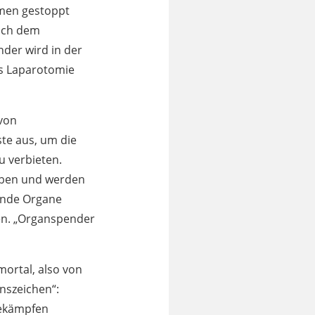
hmen gestoppt
nach dem
der wird in der
ls Laparotomie
 von
te aus, um die
u verbieten.
rben und werden
bende Organe
en. „Organspender
ortal, also von
enszeichen“:
bekämpfen