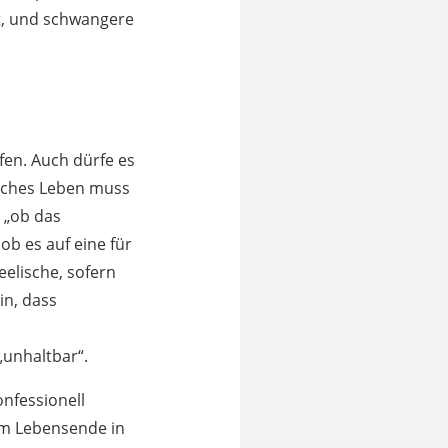
t, und schwangere
en. Auch dürfe es
liches Leben muss
 „ob das
ob es auf eine für
eelische, sofern
in, dass
„unhaltbar“.
onfessionell
 am Lebensende in