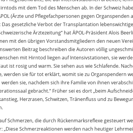
Hirntods mit dem Tod des Menschen ab. In der Schweiz habe
ÄPOL (Ärzte und Pflegefachpersonen gegen Organspenden
: Das gesetzliche Verbot der Transplantation lebenswichtige
Schweizerische Ärztezeitung“ hat ÄPOL-Präsident Alois Beerli
men mit den übrigen Vorstandsmitgliedern den neuen Vere
senswerten Beitrag beschreiben die Autoren völlig ungeschm
nschen mit Hirntod liegen auf Intensivstationen, sie werde
Haut ist rosig und warm. Sie sehen aus wie Schlafende. Na
de, werden sie für tot erklärt, womit sie zu Organspendern 
n werden sie, nachdem sich ihre Familie von ihnen verabschi
erationssaal gebracht.“ Früher sei es dort „beim Aufschnei
anstieg, Herzrasen, Schwitzen, Tränenfluss und zu Beweg
n.
 auf Schmerzen, die durch Rückenmarksreflexe gesteuert we
er: „Diese Schmerzreaktionen werden nach heutiger Lehrme