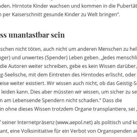
unden. Hirntote Kinder wachsen und kommen in die Pubertä
 per Kaiserschnitt gesunde Kinder zu Welt bringen“.
ss unantastbar sein
chen nicht töten, auch nicht um anderen Menschen zu helf
änger) und unwertes (Spender) Leben geben. „Jedes mensch
 die Autoren weiter schreiben, gebe es kein Wissen darüber,
g-Seelische, mit dem Eintreten des Hirntodes erlischt, oder 
ise weiter existiert. Wir wissen auch nicht, ob das Geistig-S
h leiden kann. Dies aber müssten wir wissen, um sicher zu se
n am Lebensende Spendern nicht schaden.“ Dass die
n ohne dieses Wissen trotzdem Organe transplantiere, sei 
f seiner Internetpräsenz (www.aepol.net) als politisch und k
plant, eine Volksinitiative für ein Verbot von Organspenden