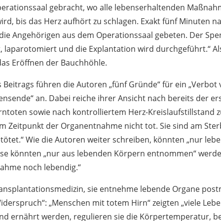
perationssaal gebracht, wo alle lebenserhaltenden Maßna
rd, bis das Herz aufhört zu schlagen. Exakt fünf Minuten 
 die Angehörigen aus dem Operationssaal gebeten. Der Spen
t, laparotomiert und die Explantation wird durchgeführt.“ A
das Eröffnen der Bauchhöhle.
s Beitrags führen die Autoren „fünf Gründe“ für ein „Verbot
ende“ an. Dabei reiche ihrer Ansicht nach bereits der ers
toten sowie nach kontrolliertem Herz-Kreislaufstillstand z
m Zeitpunkt der Organentnahme nicht tot. Sie sind am Ste
ötet.“ Wie die Autoren weiter schreiben, könnten „nur le
iese könnten „nur aus lebenden Körpern entnommen“ werd
nahme noch lebendig.“
ansplantationsmedizin, sie entnehme lebende Organe postm
 Widerspruch“: „Menschen mit totem Hirn“ zeigten „viele Leb
nd ernährt werden, regulieren sie die Körpertemperatur, 