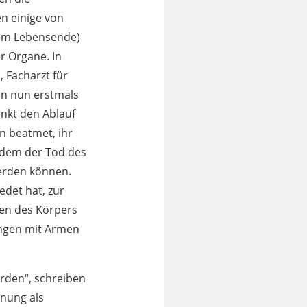
n einige von
 am Lebensende)
r Organe. In
, Facharzt für
in nun erstmals
inkt den Ablauf
n beatmet, ihr
chdem der Tod des
werden können.
edet hat, zur
den des Körpers
ungen mit Armen
rden“, schreiben
inung als