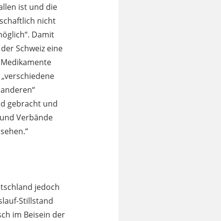
len ist und die
chaftlich nicht
möglich“. Damit
 der Schweiz eine
e Medikamente
r „verschiedene
 anderen“
nd gebracht und
n und Verbände
 sehen.“
utschland jedoch
auf-Stillstand
ch im Beisein der