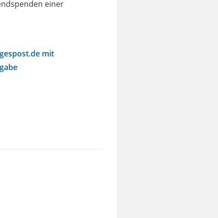
bendspenden einer
agespost.de mit
sgabe