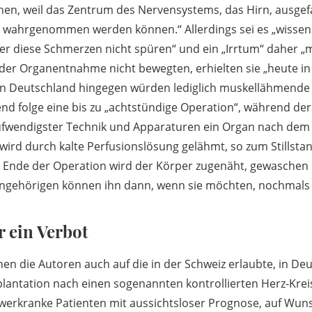
n, weil das Zentrum des Nervensystems, das Hirn, ausgefal
 wahrgenommen werden können.“ Allerdings sei es „wissens
er diese Schmerzen nicht spüren“ und ein „Irrtum“ daher „
er Organentnahme nicht bewegten, erhielten sie „heute in
 In Deutschland hingegen würden lediglich muskellähmend
end folge eine bis zu „achtstündige Operation“, während de
ufwendigster Technik und Apparaturen ein Organ nach dem
ird durch kalte Perfusionslösung gelähmt, so zum Stillsta
 Ende der Operation wird der Körper zugenäht, gewasche
Angehörigen können ihn dann, wenn sie möchten, nochmals
 ein Verbot
en die Autoren auch auf die in der Schweiz erlaubte, in De
antation nach einen sogenannten kontrollierten Herz-Kreisl
werkranke Patienten mit aussichtsloser Prognose, auf Wuns