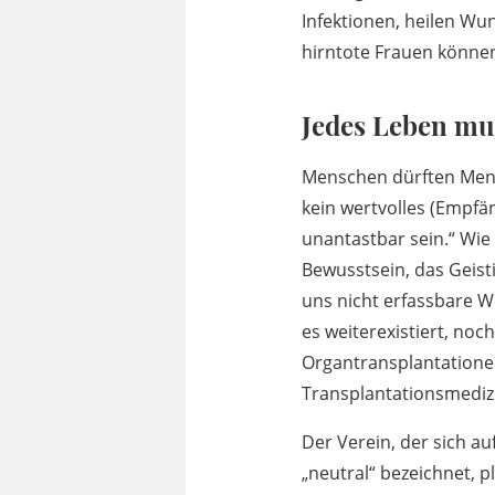
Infektionen, heilen W
hirntote Frauen können
Jedes Leben mu
Menschen dürften Mens
kein wertvolles (Empf
unantastbar sein.“ Wie
Bewusstsein, das Geisti
uns nicht erfassbare We
es weiterexistiert, noc
Organtransplantatione
Transplantationsmedizi
Der Verein, der sich au
„neutral“ bezeichnet, 