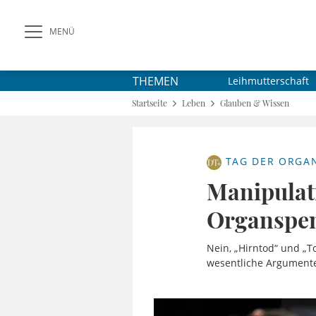
MENÜ
THEMEN
Leihmutterschaft
Startseite
Leben
Glauben & Wissen
TAG DER ORGA
Manipulati
Organspe
Nein, „Hirntod“ und „
wesentliche Argumente