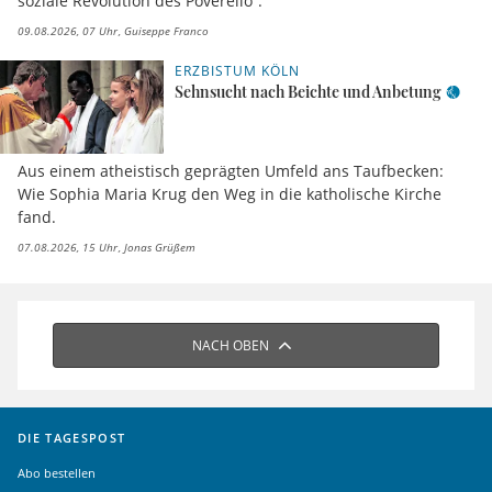
soziale Revolution des Poverello“.
09.08.2026, 07 Uhr
Guiseppe Franco
ERZBISTUM KÖLN
Sehnsucht nach Beichte und Anbetung
Aus einem atheistisch geprägten Umfeld ans Taufbecken:
Wie Sophia Maria Krug den Weg in die katholische Kirche
fand.
07.08.2026, 15 Uhr
Jonas Grüßem
NACH OBEN
DIE TAGESPOST
Abo bestellen