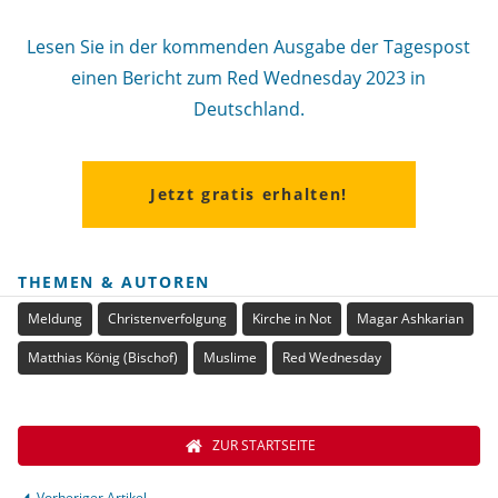
Lesen Sie in der kommenden Ausgabe der Tagespost
einen Bericht zum Red Wednesday 2023 in
Deutschland.
Jetzt gratis erhalten!
THEMEN & AUTOREN
Meldung
Christenverfolgung
Kirche in Not
Magar Ashkarian
Matthias König (Bischof)
Muslime
Red Wednesday
ZUR STARTSEITE
Vorheriger Artikel