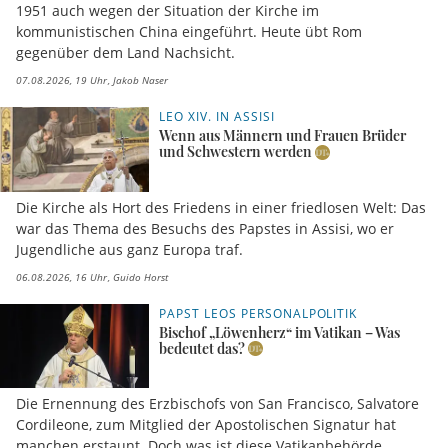
1951 auch wegen der Situation der Kirche im
kommunistischen China eingeführt. Heute übt Rom
gegenüber dem Land Nachsicht.
07.08.2026, 19 Uhr
Jakob Naser
LEO XIV. IN ASSISI
Wenn aus Männern und Frauen Brüder
und Schwestern werden
Die Kirche als Hort des Friedens in einer friedlosen Welt: Das
war das Thema des Besuchs des Papstes in Assisi, wo er
Jugendliche aus ganz Europa traf.
06.08.2026, 16 Uhr
Guido Horst
PAPST LEOS PERSONALPOLITIK
Bischof „Löwenherz“ im Vatikan – Was
bedeutet das?
Die Ernennung des Erzbischofs von San Francisco, Salvatore
Cordileone, zum Mitglied der Apostolischen Signatur hat
manchen erstaunt. Doch was ist diese Vatikanbehörde