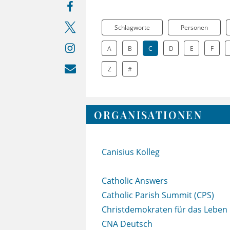
Schlagworte
Personen
A
B
C
D
E
F
Z
#
ORGANISATIONEN
Canisius Kolleg
Catholic Answers
Catholic Parish Summit (CPS)
Christdemokraten für das Leben
CNA Deutsch