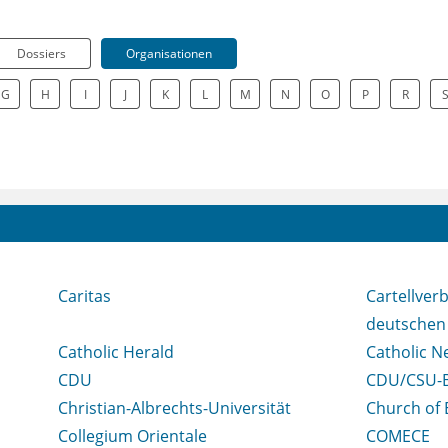
Dossiers
Organisationen
G
H
I
J
K
L
M
N
O
P
R
Caritas
Cartellver
deutschen
Catholic Herald
Catholic N
CDU
CDU/CSU-B
Christian-Albrechts-Universität
Church of 
Collegium Orientale
COMECE