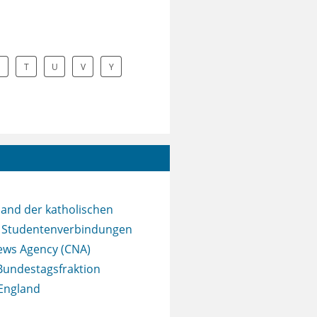
S
T
U
V
Y
band der katholischen
 Studentenverbindungen
ews Agency (CNA)
undestagsfraktion
England