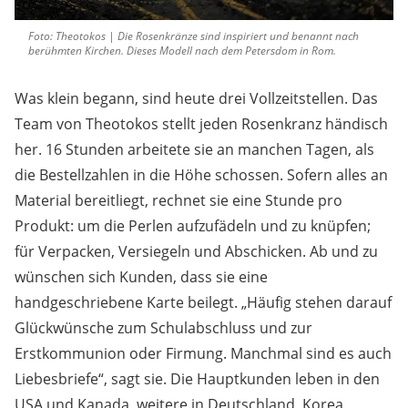
Foto: Theotokos | Die Rosenkränze sind inspiriert und benannt nach
berühmten Kirchen. Dieses Modell nach dem Petersdom in Rom.
Was klein begann, sind heute drei Vollzeitstellen. Das
Team von Theotokos stellt jeden Rosenkranz händisch
her. 16 Stunden arbeitete sie an manchen Tagen, als
die Bestellzahlen in die Höhe schossen. Sofern alles an
Material bereitliegt, rechnet sie eine Stunde pro
Produkt: um die Perlen aufzufädeln und zu knüpfen;
für Verpacken, Versiegeln und Abschicken. Ab und zu
wünschen sich Kunden, dass sie eine
handgeschriebene Karte beilegt. „Häufig stehen darauf
Glückwünsche zum Schulabschluss und zur
Erstkommunion oder Firmung. Manchmal sind es auch
Liebesbriefe“, sagt sie. Die Hauptkunden leben in den
USA und Kanada, weitere in Deutschland, Korea,