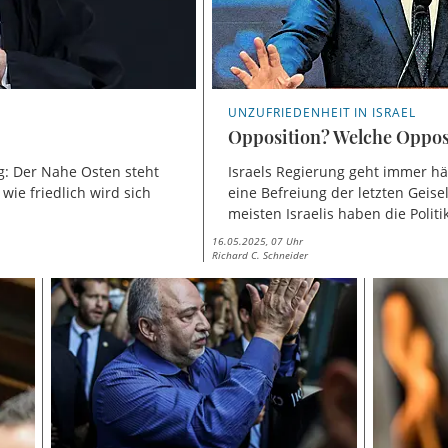
UNZUFRIEDENHEIT IN ISRAEL
Opposition? Welche Oppos
: Der Nahe Osten steht
Israels Regierung geht immer hä
ie friedlich wird sich
eine Befreiung der letzten Geisel
meisten Israelis haben die Politi
16.05.2025, 07 Uhr
Richard C. Schneider