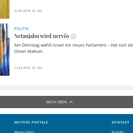
31.01.2018, 14 Uhr
POLITIK
Netanjahu wird nervös
Am Dienstag wählt Israel ein neues Parlament – Hat sich de
Oliver Maksan
13.03.2015, 15 Uhr
NACH OBEN
WEITERE PORTALE
KONTAKT
Media-Daten
Kontakt