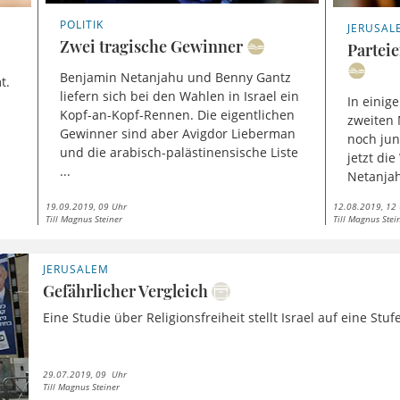
POLITIK
JERUSAL
Zwei tragische Gewinner
Parteie
Benjamin Netanjahu und Benny Gantz
t.
liefern sich bei den Wahlen in Israel ein
In einig
Kopf-an-Kopf-Rennen. Die eigentlichen
zweiten 
Gewinner sind aber Avigdor Lieberman
noch ju
und die arabisch-palästinensische Liste
jetzt di
...
Netanjah
19.09.2019, 09 Uhr
12.08.2019, 12
Till Magnus Steiner
Till Magnus Stei
JERUSALEM
Gefährlicher Vergleich
Eine Studie über Religionsfreiheit stellt Israel auf eine Stu
29.07.2019, 09 Uhr
Till Magnus Steiner