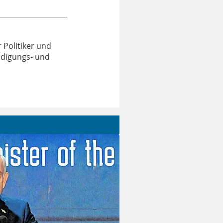
r Politiker und
eidigungs- und