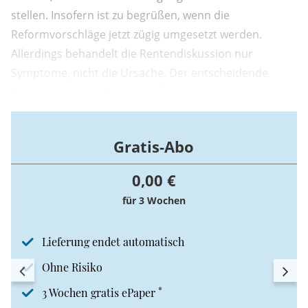
stellen. Insofern ist zu begrüßen, wenn die
Reformvorschläge jetzt zügig umgesetzt werden.
Allerdings behandelt die Rentendiskussion nur
Symptome, nicht die Ursache. Der entscheidende
Faktor in unserer Gesellschaft ist nämlich unsere
demografische Entwicklung, ganz konkret die
Kinderlosigkeit.
Gratis-Abo
0,00 €
für 3 Wochen
Lieferung endet automatisch
Ohne Risiko
*
3 Wochen gratis ePaper