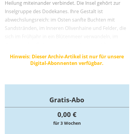
Heilung miteinander verbindet. Die Insel gehört zur
Inselgruppe des Dodekanes. Ihre Gestalt ist
abwechslungsreich: im Osten sanfte Buchten mit
Sandstränden, im Inneren Olivenhaine und Felder, die
sich im Frühjahr in ein Blütenmeer verwandeln, im
Westen schroffe Küsten und windumtoste Klippen.
Über allem thront der Gebirgszug des Dikeos, dessen
Hinweis: Dieser Archiv-Artikel ist nur für unsere
höchster Gipfel mit knapp 850 Metern das Rückgrat
Digital-Abonnenten verfügbar.
der Insel bildet. Von dort reicht der Blick weit ...
Gratis-Abo
0,00 €
für 3 Wochen