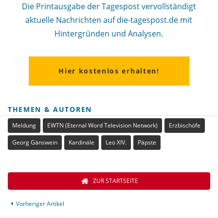
Die Printausgabe der Tagespost vervollständigt
aktuelle Nachrichten auf die-tagespost.de mit
Hintergründen und Analysen.
Hier kostenlos erhalten!
THEMEN & AUTOREN
Meldung
EWTN (Eternal Word Television Network)
Erzbischöfe
Georg Gänswein
Kardinäle
Leo XIV.
Päpste
ZUR STARTSEITE
Vorheriger Artikel