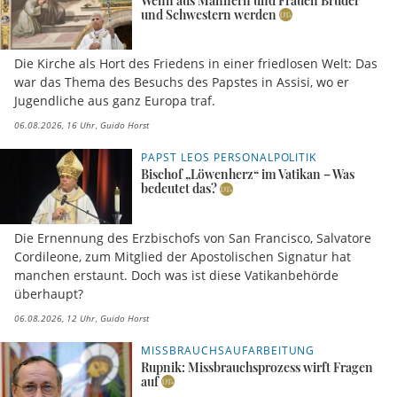
Wenn aus Männern und Frauen Brüder
und Schwestern werden
Die Kirche als Hort des Friedens in einer friedlosen Welt: Das
war das Thema des Besuchs des Papstes in Assisi, wo er
Jugendliche aus ganz Europa traf.
06.08.2026, 16 Uhr
Guido Horst
PAPST LEOS PERSONALPOLITIK
Bischof „Löwenherz“ im Vatikan – Was
bedeutet das?
Die Ernennung des Erzbischofs von San Francisco, Salvatore
Cordileone, zum Mitglied der Apostolischen Signatur hat
manchen erstaunt. Doch was ist diese Vatikanbehörde
überhaupt?
06.08.2026, 12 Uhr
Guido Horst
MISSBRAUCHSAUFARBEITUNG
Rupnik: Missbrauchsprozess wirft Fragen
auf