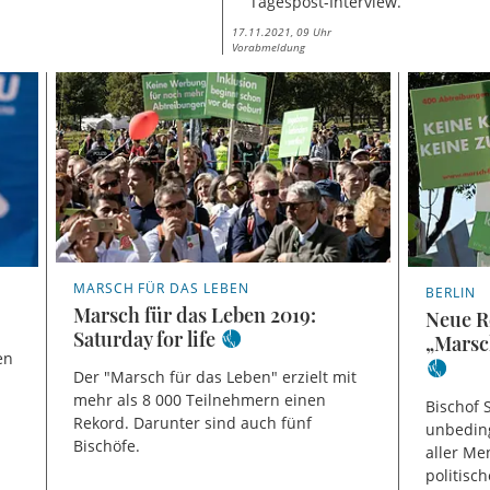
Tagespost-Interview.
17.11.2021, 09 Uhr
Vorabmeldung
MARSCH FÜR DAS LEBEN
BERLIN
Marsch für das Leben 2019:
Neue R
Saturday for life
„Marsch
en
Der "Marsch für das Leben" erzielt mit
mehr als 8 000 Teilnehmern einen
Bischof 
Rekord. Darunter sind auch fünf
unbeding
Bischöfe.
aller Me
politisc