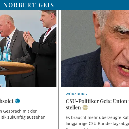
U NORBERT GEIS
WÜRZBURG
bsolet
CSU-Politiker Geis: Union
stellen
im Gespräch mit der
litik zukünftig aussehen
Es braucht mehr überzeugte Katho
langjährige CSU-Bundestagsabge