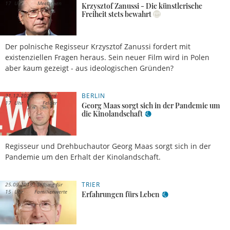
17 Uhr
Meetschen
Krzysztof Zanussi - Die künstlerische
Freiheit stets bewahrt
Der polnische Regisseur Krzysztof Zanussi fordert mit
existenziellen Fragen heraus. Sein neuer Film wird in Polen
aber kaum gezeigt - aus ideologischen Gründen?
BERLIN
21.12.2020,
Gerd
17 Uhr
Felder
Georg Maas sorgt sich in der Pandemie um
die Kinolandschaft
Regisseur und Drehbuchautor Georg Maas sorgt sich in der
Pandemie um den Erhalt der Kinolandschaft.
TRIER
25.09.2019,
Stiftung für
15 Uhr
Familienwerte
Erfahrungen fürs Leben