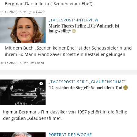
Bergman-Darstellerin ("Szenen einer Ehe").
15.12.2023, 15 Uhr
José García
„TAGESPOST“-INTERVIEW
Marie Theres Relin: „Die Wahrheit ist
langweilig“
Mit dem Buch „Szenen keiner Ehe“ ist der Schauspielerin und
ihrem Ex-Mann Franz Xaver Kroetz ein Bestseller gelungen.
30.11.2023, 15 Uhr
Ute Cohen
„TAGESPOST“-SERIE „GLAUBENSFILME“
19.11.2023, 17
Uwe
Uhr
Wolff
"Das siebente Siegel": Schach dem Tod
Ingmar Bergmans Filmklassiker von 1957 gehört in die Reihe
der großen „Glaubensfilme“.
PORTRÄT DER WOCHE
23.04.2023,
Stefan