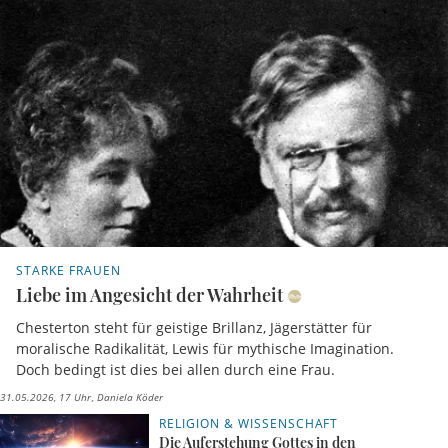
STARKE FRAUEN
Liebe im Angesicht der Wahrheit
Chesterton steht für geistige Brillanz, Jägerstätter für
moralische Radikalität, Lewis für mythische Imagination.
Doch bedingt ist dies bei allen durch eine Frau.
31.05.2026, 17 Uhr
Daniela Köder
RELIGION & WISSENSCHAFT
Die Auferstehung Gottes in den