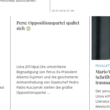
Pontifikat ausstrahlen.
02.01.2018, 07 Uhr
Peru: Oppositionspartei spaltet
sich
FEUILLE
Lima (DT/dpa) Die umstrittene
Mario V
Begnadigung von Perus Ex-Präsident
Schrift
Alberto Fujimori und die gescheiterte
trauma
Amtsenthebung von Staatschef Pedro
ast
Pablo Kuczynski stellen die größte
Der peru
Oppositionspartei ...
Llosa er
Literatu
Meetsch