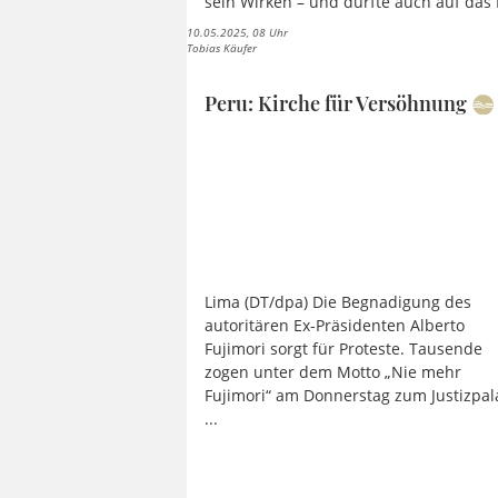
sein Wirken – und dürfte auch auf das 
10.05.2025, 08 Uhr
Tobias Käufer
Peru: Kirche für Versöhnung
Lima (DT/dpa) Die Begnadigung des
autoritären Ex-Präsidenten Alberto
Fujimori sorgt für Proteste. Tausende
zogen unter dem Motto „Nie mehr
Fujimori“ am Donnerstag zum Justizpal
...