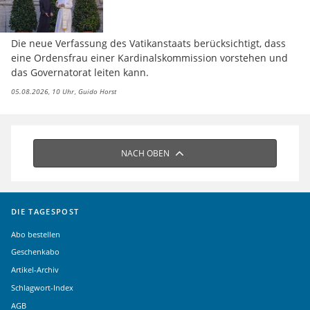
Die neue Verfassung des Vatikanstaats berücksichtigt, dass
eine Ordensfrau einer Kardinalskommission vorstehen und
das Governatorat leiten kann.
05.08.2026, 10 Uhr
Guido Horst
NACH OBEN
DIE TAGESPOST
Abo bestellen
Geschenkabo
Artikel-Archiv
Schlagwort-Index
AGB