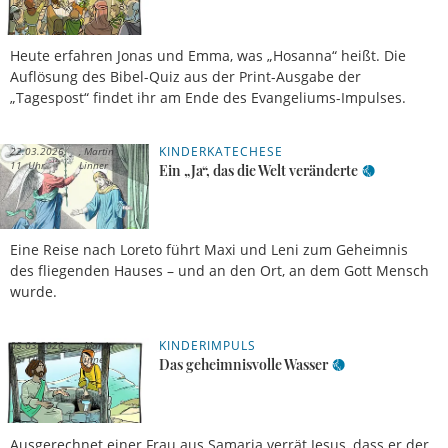
Heute erfahren Jonas und Emma, was „Hosanna“ heißt. Die
Auflösung des Bibel-Quiz aus der Print-Ausgabe der
„Tagespost“ findet ihr am Ende des Evangeliums-Impulses.
KINDERKATECHESE
22.03.2026,
Martin
11 Uhr
Linner
Ein „Ja“, das die Welt veränderte
Eine Reise nach Loreto führt Maxi und Leni zum Geheimnis
des fliegenden Hauses – und an den Ort, an dem Gott Mensch
wurde.
KINDERIMPULS
05.03.2026,
Martin
05 Uhr
Linner
Das geheimnisvolle Wasser
Ausgerechnet einer Frau aus Samaria verrät Jesus, dass er der