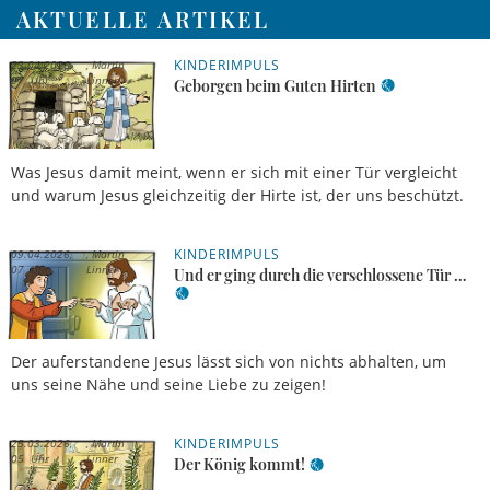
AKTUELLE ARTIKEL
KINDERIMPULS
23.04.2026,
Martin
07 Uhr
Linner
Geborgen beim Guten Hirten
Was Jesus damit meint, wenn er sich mit einer Tür vergleicht
und warum Jesus gleichzeitig der Hirte ist, der uns beschützt.
KINDERIMPULS
09.04.2026,
Martin
07 Uhr
Linner
Und er ging durch die verschlossene Tür …
Der auferstandene Jesus lässt sich von nichts abhalten, um
uns seine Nähe und seine Liebe zu zeigen!
KINDERIMPULS
25.03.2026,
Martin
05 Uhr
Linner
Der König kommt!