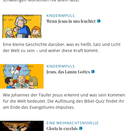
KINDERIMPULS
05.02.2026,
Martin
05 Uhr
Linner
Wenn Jesus in uns leuchtet
Eine kleine Geschichte darüber, was es heißt, Salz und Licht
der Welt zu sein – und woher diese Kraft kommt.
KINDERIMPULS
15.01.2026,
Martin
09 Uhr
Linner
Jesus, das Lamm Gottes
Wie Johannes der Täufer Jesus erkennt und was sein Kommen
für die Welt bedeutet. Die Auflösung des Bibel-Quiz findet ihr
am Ende des Evangeliums-Impulses.
EINE WEIHNACHTSNOVELLE
23.12.2025,
Martin
17 Uhr
Linner
Gloria in excelsis