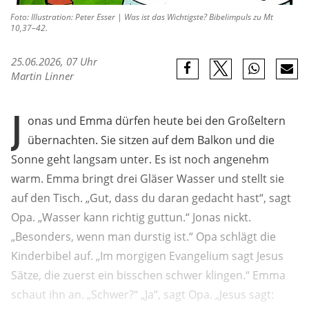
Foto: Illustration: Peter Esser | Was ist das Wichtigste? Bibelimpuls zu Mt
10,37–42.
25.06.2026, 07 Uhr
Martin Linner
J
onas und Emma dürfen heute bei den Großeltern
übernachten. Sie sitzen auf dem Balkon und die
Sonne geht langsam unter. Es ist noch angenehm
warm. Emma bringt drei Gläser Wasser und stellt sie
auf den Tisch. „Gut, dass du daran gedacht hast“, sagt
Opa. „Wasser kann richtig guttun.“ Jonas nickt.
„Besonders, wenn man durstig ist.“ Opa schlägt die
Kinderbibel auf. „Im morgigen Evangelium sagt Jesus
Sätze, die zuerst ein bisschen schwer klingen.“ Emma
schaut ihn an. „Schwer?“ „Ja“, sagt Opa. „Jesus sagt: