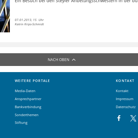
Ein Besuch bei den Steyler Anbetungsschwestern in der b
07.01.2013, 15 Uhr
Katrin Krips-Schmidt
NACH OBEN
WEITERE PORTALE
KONTAKT
Media-Daten
Kontakt
Ansprechpartner
Impressum
Bankverbindung
Datenschutz
Sonderthemen
Stiftung