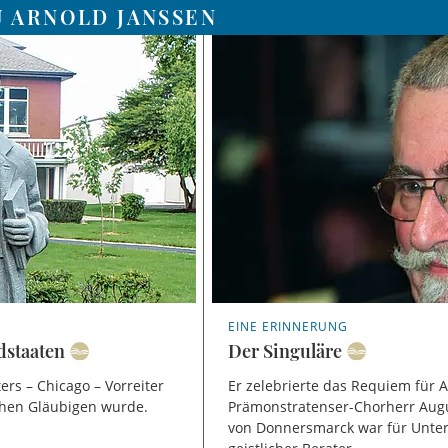
U ARNOLD JANSSEN
EINE ERINNERUNG
dstaaten
Der Singuläre
ers – Chicago – Vorreiter
Er zelebrierte das Requiem für 
schen Gläubigen wurde.
Prämonstratenser-Chorherr Augu
von Donnersmarck war für Unte