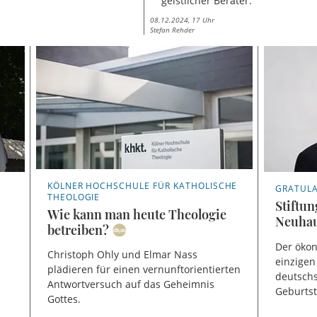
geistlicher Berater.
08.12.2024, 17 Uhr
Stefan Rehder
KÖLNER HOCHSCHULE FÜR KATHOLISCHE
GRATUL
THEOLOGIE
Stiftu
Wie kann man heute Theologie
Neuhaus
betreiben?
,
Der öko
Christoph Ohly und Elmar Nass
einzigen
plädieren für einen vernunftorientierten
deutschs
Antwortversuch auf das Geheimnis
Geburtst
Gottes.