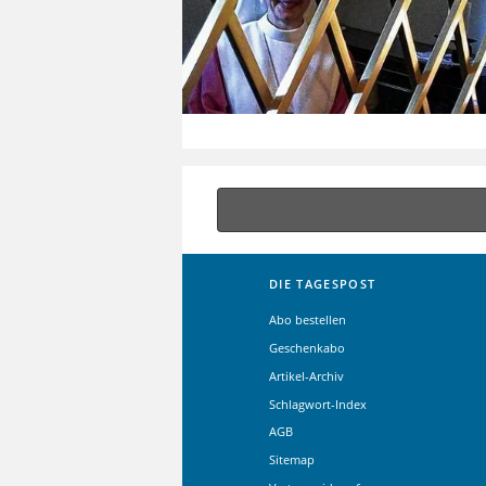
DIE TAGESPOST
Abo bestellen
Geschenkabo
Artikel-Archiv
Schlagwort-Index
AGB
Sitemap