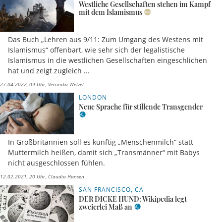
Westliche Gesellschaften stehen im Kampf
mit dem Islamismus
Das Buch „Lehren aus 9/11: Zum Umgang des Westens mit
Islamismus“ offenbart, wie sehr sich der legalistische
Islamismus in die westlichen Gesellschaften eingeschlichen
hat und zeigt zugleich ...
27.04.2022, 09 Uhr
Veronika Wetzel
LONDON
Neue Sprache für stillende Transgender
In Großbritannien soll es künftig „Menschenmilch“ statt
Muttermilch heißen, damit sich „Transmänner“ mit Babys
nicht ausgeschlossen fühlen.
12.02.2021, 20 Uhr
Claudia Hansen
SAN FRANCISCO, CA
DER DICKE HUND: Wikipedia legt
zweierlei Maß an