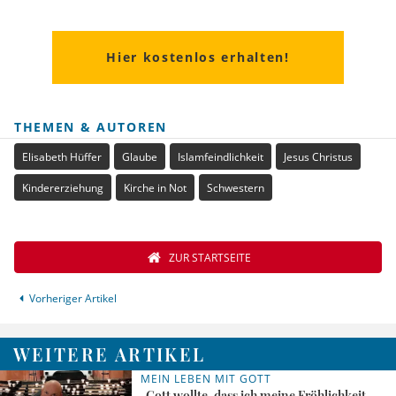
Hier kostenlos erhalten!
THEMEN & AUTOREN
Elisabeth Hüffer
Glaube
Islamfeindlichkeit
Jesus Christus
Kindererziehung
Kirche in Not
Schwestern
ZUR STARTSEITE
Vorheriger Artikel
WEITERE ARTIKEL
MEIN LEBEN MIT GOTT
„Gott wollte, dass ich meine Fröhlichkeit