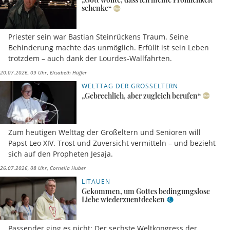
schenke“
Priester sein war Bastian Steinrückens Traum. Seine
Behinderung machte das unmöglich. Erfüllt ist sein Leben
trotzdem – auch dank der Lourdes-Wallfahrten.
20.07.2026, 09 Uhr
Elisabeth Hüffer
WELTTAG DER GROSSELTERN
„Gebrechlich, aber zugleich berufen“
Zum heutigen Welttag der Großeltern und Senioren will
Papst Leo XIV. Trost und Zuversicht vermitteln – und bezieht
sich auf den Propheten Jesaja.
26.07.2026, 08 Uhr
Cornelia Huber
LITAUEN
Gekommen, um Gottes bedingungslose
Liebe wiederzuentdecken
Passender ging es nicht: Der sechste Weltkongress der