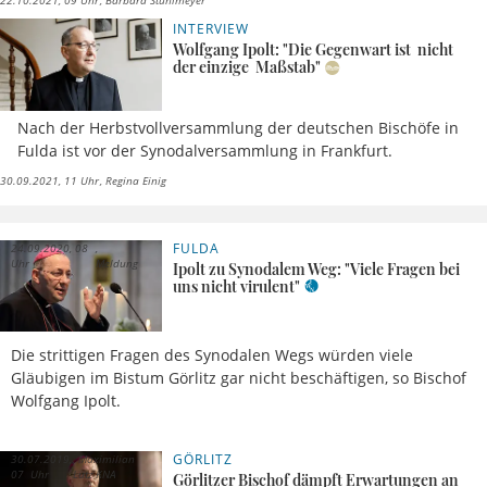
22.10.2021, 09 Uhr
Barbara Stühlmeyer
INTERVIEW
Wolfgang Ipolt: "Die Gegenwart ist nicht
der einzige Maßstab"
Nach der Herbstvollversammlung der deutschen Bischöfe in
Fulda ist vor der Synodalversammlung in Frankfurt.
30.09.2021, 11 Uhr
Regina Einig
FULDA
24.09.2020, 08
Uhr
Meldung
Ipolt zu Synodalem Weg: "Viele Fragen bei
uns nicht virulent"
Die strittigen Fragen des Synodalen Wegs würden viele
Gläubigen im Bistum Görlitz gar nicht beschäftigen, so Bischof
Wolfgang Ipolt.
GÖRLITZ
30.07.2019,
Maximilian
07 Uhr
Lutz KNA
Görlitzer Bischof dämpft Erwartungen an