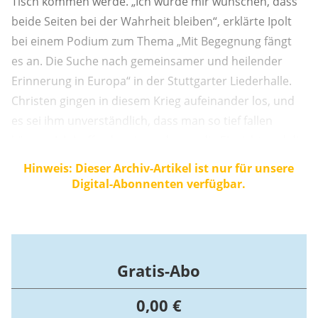
Tisch kommen werde. „Ich würde mir wünschen, dass
beide Seiten bei der Wahrheit bleiben“, erklärte Ipolt
bei einem Podium zum Thema „Mit Begegnung fängt
es an. Die Suche nach gemeinsamer und heilender
Erinnerung in Europa“ in der Stuttgarter Liederhalle.
Christen gingen in diesem Krieg aufeinander los, und
es sei ihm unverständlich, dass man so tief fallen
könne. „Ich hoffe, dass irgendwann die Einsicht und die
Erinnerung an den gemeinsamen Glauben kommt“,
Hinweis: Dieser Archiv-Artikel ist nur für unsere
betonte der Bischöfe.
Digital-Abonnenten verfügbar.
Gratis-Abo
0,00 €