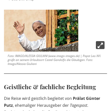
Foto: IMAGO/ALESSIA GIULIANI (www.imago-images.de) | Papst Leo XVI.
grüßt an seinem Urlaubsort Castel Gandolfo die Gläubigen. Foto:
Imago/Alessia Giuliani
Geistliche & fachliche Begleitung
Die Reise wird geistlich begleitet von
Prälat Günter
Putz
, ehemaliger Herausgeber der
Tagespost
.