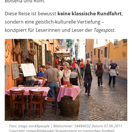
Bolsena und Rom.
Diese Reise ist bewusst
keine klassische Rundfahrt
,
sondern eine geistlich-kulturelle Vertiefung –
konzipiert für Leserinnen und Leser der
Tagespost
.
Foto: imago stock&people | Bildnummer: 58484032 Datum: 07.06.2011
Copyright: imago/blickwinkel Strassenszene im roemischen Stadtteil