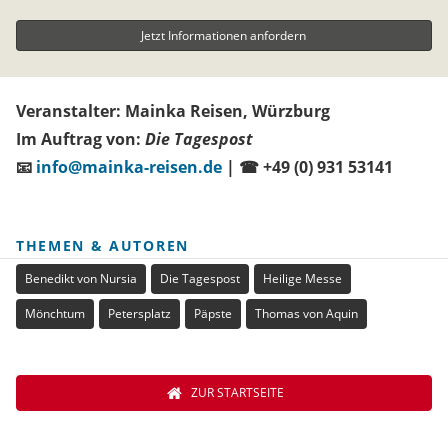
Veranstalter:
Mainka Reisen, Würzburg
Im Auftrag von:
Die Tagespost
📧
info@mainka-reisen.de
| ☎ +49 (0) 931 53141
THEMEN & AUTOREN
Benedikt von Nursia
Die Tagespost
Heilige Messe
Mönchtum
Petersplatz
Päpste
Thomas von Aquin
ZUR STARTSEITE