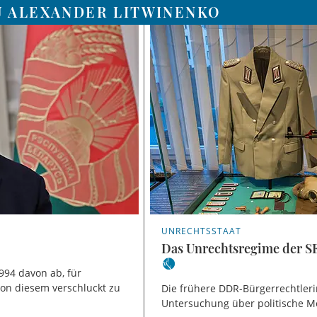
U ALEXANDER LITWINENKO
UNRECHTSSTAAT
Das Unrechtsregime der SE
994 davon ab, für
von diesem verschluckt zu
Die frühere DDR-Bürgerrechtlerin
Untersuchung über politische Mor