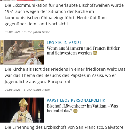
Die Exkommunikation für unerlaubte Bischofsweihen wurde
1951 auch wegen der Situation der Kirche im
kommunistischen China eingeführt. Heute übt Rom
gegenüber dem Land Nachsicht.
07.08.2026, 19 Uhr
Jakob Naser
LEO XIV. IN ASSISI
Wenn aus Männern und Frauen Brüder
und Schwestern werden
Die Kirche als Hort des Friedens in einer friedlosen Welt: Das
war das Thema des Besuchs des Papstes in Assisi, wo er
Jugendliche aus ganz Europa traf.
06.08.2026, 16 Uhr
Guido Horst
PAPST LEOS PERSONALPOLITIK
Bischof „Löwenherz“ im Vatikan – Was
bedeutet das?
Die Ernennung des Erzbischofs von San Francisco, Salvatore