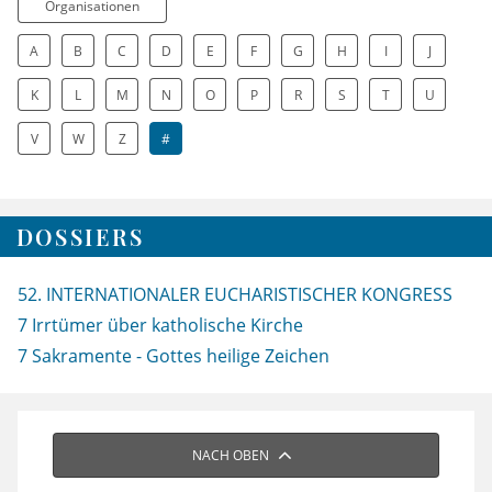
Organisationen
A
B
C
D
E
F
G
H
I
J
K
L
M
N
O
P
R
S
T
U
V
W
Z
#
DOSSIERS
52. INTERNATIONALER EUCHARISTISCHER KONGRESS
7 Irrtümer über katholische Kirche
7 Sakramente - Gottes heilige Zeichen
NACH OBEN