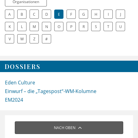
Organisationen
A
B
C
D
E
F
G
H
I
J
K
L
M
N
O
P
R
S
T
U
V
W
Z
#
DOSSIERS
Eden Culture
Einwurf – die „Tagespost“-WM-Kolumne
EM2024
NACH OBEN